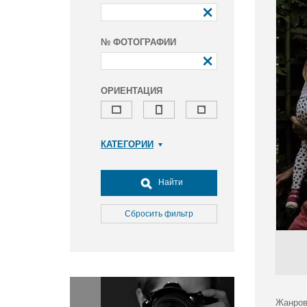
№ ФОТОГРАФИИ
ОРИЕНТАЦИЯ
КАТЕГОРИИ
Армия и ВПК
Досуг, туризм и отдых
Найти
Культура
Медицина
Сбросить фильтр
Наука
Образование
Общество
Окружающая среда
Политика
Жанров