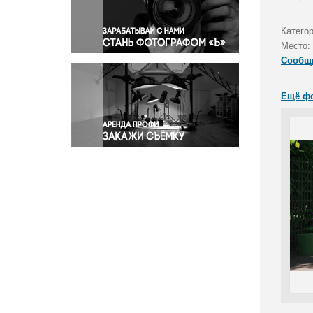
Правосудие
Происшествия и конфликты
Катего
Религия
Место:
Сообщ
Светская жизнь
Спорт
Ещё ф
Экология
Экономика и бизнес