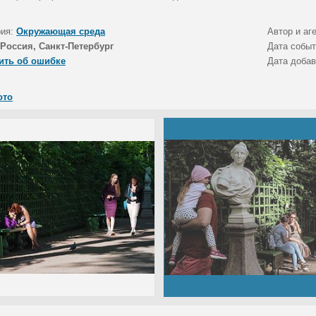
рия:
Окружающая среда
Автор и аг
Россия, Санкт-Петербург
Дата собы
ить об ошибке
Дата доба
ото