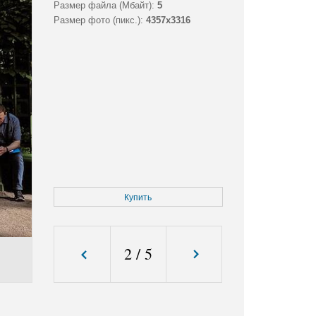
Размер файла (Мбайт):
5
Размер фото (пикс.):
4357x3316
Купить
2
/
5