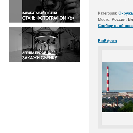
Правосудие
Происшествия и конфликты
Категория:
Окружа
Религия
Место:
Россия, В
Сообщить об оши
Светская жизнь
Спорт
Ещё фото
Экология
Экономика и бизнес