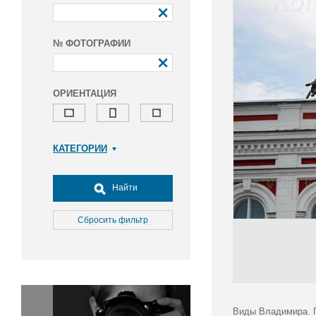
№ ФОТОГРАФИИ
ОРИЕНТАЦИЯ
КАТЕГОРИИ
Армия и ВПК
Досуг, туризм и отдых
Найти
Культура
Медицина
Сбросить фильтр
Наука
Образование
Общество
Окружающая среда
Политика
Виды Владимира. 