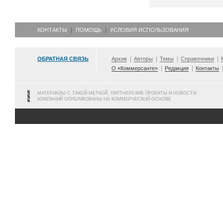
КОНТАКТЫ
ПОМОЩЬ
УСЛОВИЯ ИСПОЛЬЗОВАНИЯ
ОБРАТНАЯ СВЯЗЬ
Архив
Авторы
Темы
Справочники
О «Коммерсанте»
Редакция
Контакты
МАТЕРИАЛЫ С ТАКОЙ МЕТКОЙ, ПАРТНЕРСКИЕ ПРОЕКТЫ И НОВОСТИ
КОМПАНИЙ ОПУБЛИКОВАНЫ НА КОММЕРЧЕСКОЙ ОСНОВЕ