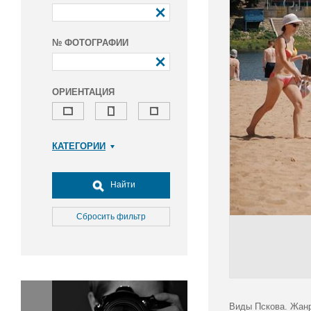
№ ФОТОГРАФИИ
ОРИЕНТАЦИЯ
КАТЕГОРИИ
Армия и ВПК
Досуг, туризм и отдых
Найти
Культура
Медицина
Сбросить фильтр
Наука
Образование
Общество
Окружающая среда
Политика
Виды Пскова. Жан