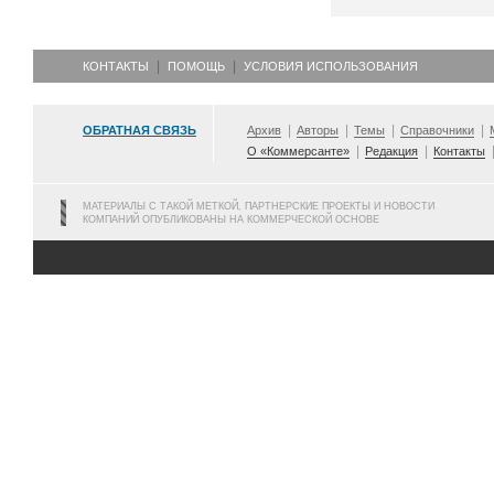
КОНТАКТЫ
ПОМОЩЬ
УСЛОВИЯ ИСПОЛЬЗОВАНИЯ
ОБРАТНАЯ СВЯЗЬ
Архив
Авторы
Темы
Справочники
О «Коммерсанте»
Редакция
Контакты
МАТЕРИАЛЫ С ТАКОЙ МЕТКОЙ, ПАРТНЕРСКИЕ ПРОЕКТЫ И НОВОСТИ
КОМПАНИЙ ОПУБЛИКОВАНЫ НА КОММЕРЧЕСКОЙ ОСНОВЕ