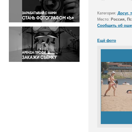
Правосудие
Происшествия и конфликты
Категория:
Досуг, 
Религия
Место:
Россия, Пс
Сообщить об оши
Светская жизнь
Спорт
Ещё фото
Экология
Экономика и бизнес