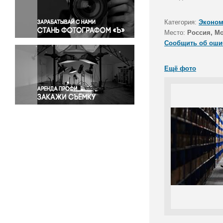
Правосудие
Происшествия и конфликты
Категория:
Эконом
Религия
Место:
Россия, Мо
Сообщить об оши
Светская жизнь
Спорт
Ещё фото
Экология
Экономика и бизнес