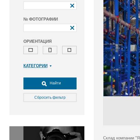
№ ФОТОГРАФИИ
ОРИЕНТАЦИЯ
КАТЕГОРИИ
Армия и ВПК
Досуг, туризм и отдых
Найти
Культура
Медицина
Сбросить фильтр
Наука
Образование
Общество
Окружающая среда
Политика
Склад компании "Я