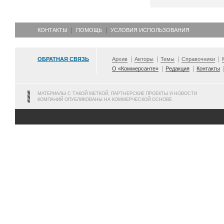
КОНТАКТЫ
ПОМОЩЬ
УСЛОВИЯ ИСПОЛЬЗОВАНИЯ
ОБРАТНАЯ СВЯЗЬ
Архив
Авторы
Темы
Справочники
О «Коммерсанте»
Редакция
Контакты
МАТЕРИАЛЫ С ТАКОЙ МЕТКОЙ, ПАРТНЕРСКИЕ ПРОЕКТЫ И НОВОСТИ
КОМПАНИЙ ОПУБЛИКОВАНЫ НА КОММЕРЧЕСКОЙ ОСНОВЕ