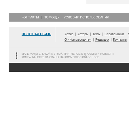
КОНТАКТЫ
ПОМОЩЬ
УСЛОВИЯ ИСПОЛЬЗОВАНИЯ
ОБРАТНАЯ СВЯЗЬ
Архив
Авторы
Темы
Справочники
О «Коммерсанте»
Редакция
Контакты
МАТЕРИАЛЫ С ТАКОЙ МЕТКОЙ, ПАРТНЕРСКИЕ ПРОЕКТЫ И НОВОСТИ
КОМПАНИЙ ОПУБЛИКОВАНЫ НА КОММЕРЧЕСКОЙ ОСНОВЕ