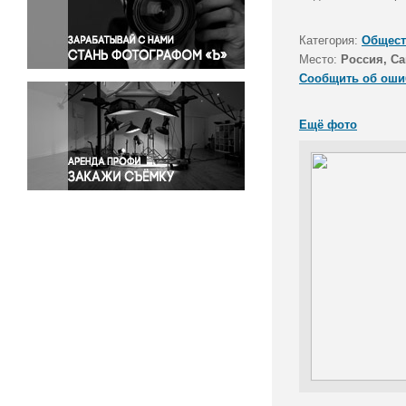
Правосудие
Происшествия и конфликты
Категория:
Общест
Религия
Место:
Россия, Са
Сообщить об оши
Светская жизнь
Спорт
Ещё фото
Экология
Экономика и бизнес