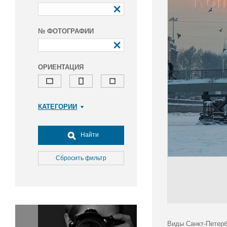
№ ФОТОГРАФИИ
ОРИЕНТАЦИЯ
КАТЕГОРИИ
Армия и ВПК
Досуг, туризм и отдых
Найти
Культура
Медицина
Сбросить фильтр
Наука
Образование
Общество
Окружающая среда
Политика
Виды Санкт-Петерб