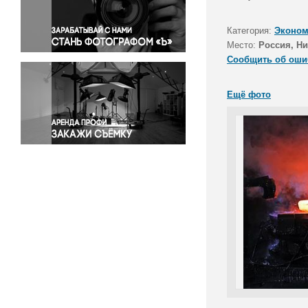
Правосудие
Происшествия и конфликты
Категория:
Эконом
Религия
Место:
Россия, Ни
Сообщить об оши
Светская жизнь
Спорт
Ещё фото
Экология
Экономика и бизнес