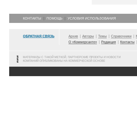
КОНТАКТЫ
ПОМОЩЬ
УСЛОВИЯ ИСПОЛЬЗОВАНИЯ
ОБРАТНАЯ СВЯЗЬ
Архив
Авторы
Темы
Справочники
О «Коммерсанте»
Редакция
Контакты
МАТЕРИАЛЫ С ТАКОЙ МЕТКОЙ, ПАРТНЕРСКИЕ ПРОЕКТЫ И НОВОСТИ
КОМПАНИЙ ОПУБЛИКОВАНЫ НА КОММЕРЧЕСКОЙ ОСНОВЕ