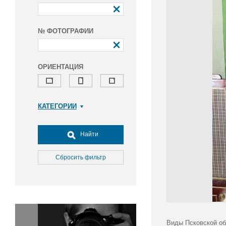
№ ФОТОГРАФИИ
ОРИЕНТАЦИЯ
КАТЕГОРИИ
Армия и ВПК
Досуг, туризм и отдых
Найти
Культура
Медицина
Сбросить фильтр
Наука
Образование
Общество
Окружающая среда
Политика
Виды Псковской об