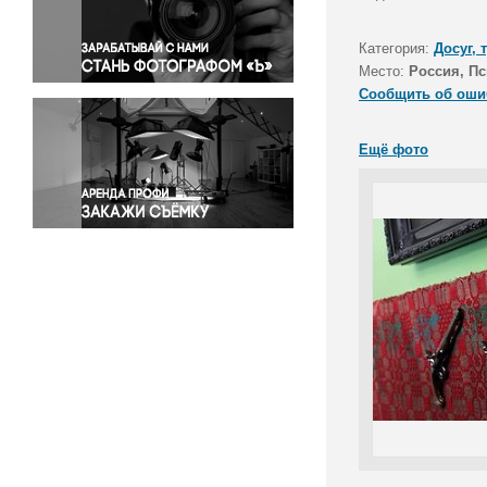
Правосудие
Происшествия и конфликты
Категория:
Досуг, 
Религия
Место:
Россия, Пс
Сообщить об оши
Светская жизнь
Спорт
Ещё фото
Экология
Экономика и бизнес