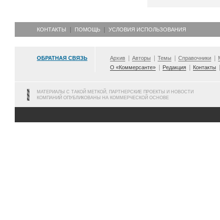
КОНТАКТЫ
ПОМОЩЬ
УСЛОВИЯ ИСПОЛЬЗОВАНИЯ
ОБРАТНАЯ СВЯЗЬ
Архив
Авторы
Темы
Справочники
О «Коммерсанте»
Редакция
Контакты
МАТЕРИАЛЫ С ТАКОЙ МЕТКОЙ, ПАРТНЕРСКИЕ ПРОЕКТЫ И НОВОСТИ
КОМПАНИЙ ОПУБЛИКОВАНЫ НА КОММЕРЧЕСКОЙ ОСНОВЕ