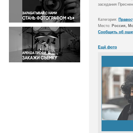
Правосудие
заседания Преснен
Происшествия и конфликты
Религия
Категория:
Правос
Место:
Россия, М
Светская жизнь
Сообщить об оши
Спорт
Экология
Ещё фото
Экономика и бизнес