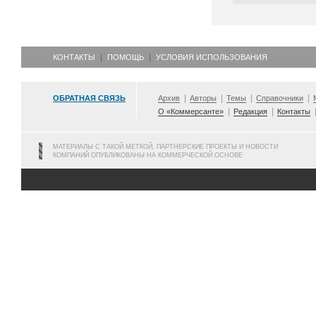
КОНТАКТЫ
ПОМОЩЬ
УСЛОВИЯ ИСПОЛЬЗОВАНИЯ
ОБРАТНАЯ СВЯЗЬ
Архив
Авторы
Темы
Справочники
О «Коммерсанте»
Редакция
Контакты
МАТЕРИАЛЫ С ТАКОЙ МЕТКОЙ, ПАРТНЕРСКИЕ ПРОЕКТЫ И НОВОСТИ
КОМПАНИЙ ОПУБЛИКОВАНЫ НА КОММЕРЧЕСКОЙ ОСНОВЕ