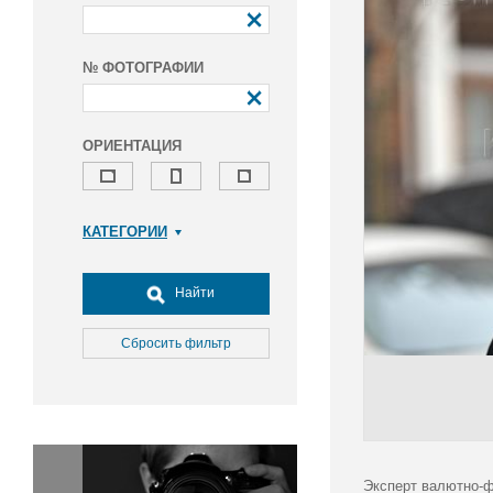
№ ФОТОГРАФИИ
ОРИЕНТАЦИЯ
КАТЕГОРИИ
Армия и ВПК
Досуг, туризм и отдых
Найти
Культура
Медицина
Сбросить фильтр
Наука
Образование
Общество
Окружающая среда
Политика
Эксперт валютно-ф