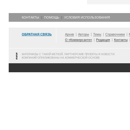
КОНТАКТЫ
ПОМОЩЬ
УСЛОВИЯ ИСПОЛЬЗОВАНИЯ
ОБРАТНАЯ СВЯЗЬ
Архив
Авторы
Темы
Справочники
О «Коммерсанте»
Редакция
Контакты
МАТЕРИАЛЫ С ТАКОЙ МЕТКОЙ, ПАРТНЕРСКИЕ ПРОЕКТЫ И НОВОСТИ
КОМПАНИЙ ОПУБЛИКОВАНЫ НА КОММЕРЧЕСКОЙ ОСНОВЕ