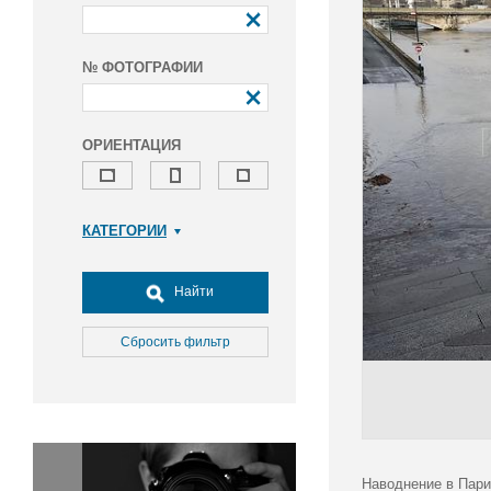
№ ФОТОГРАФИИ
ОРИЕНТАЦИЯ
КАТЕГОРИИ
Армия и ВПК
Досуг, туризм и отдых
Найти
Культура
Медицина
Сбросить фильтр
Наука
Образование
Общество
Окружающая среда
Политика
Наводнение в Пари