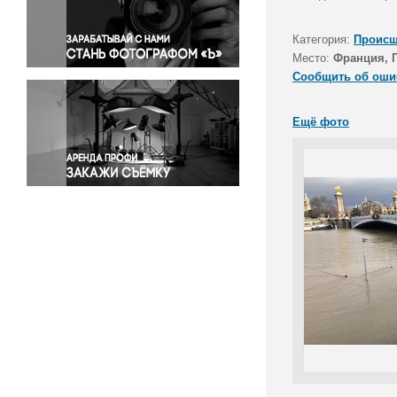
Правосудие
Происшествия и конфликты
Категория:
Происш
Религия
Место:
Франция, 
Сообщить об оши
Светская жизнь
Спорт
Ещё фото
Экология
Экономика и бизнес