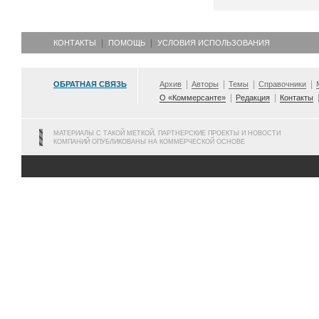
КОНТАКТЫ
ПОМОЩЬ
УСЛОВИЯ ИСПОЛЬЗОВАНИЯ
ОБРАТНАЯ СВЯЗЬ
Архив
Авторы
Темы
Справочники
О «Коммерсанте»
Редакция
Контакты
МАТЕРИАЛЫ С ТАКОЙ МЕТКОЙ, ПАРТНЕРСКИЕ ПРОЕКТЫ И НОВОСТИ
КОМПАНИЙ ОПУБЛИКОВАНЫ НА КОММЕРЧЕСКОЙ ОСНОВЕ