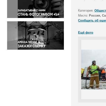
Правосудие
Происшествия и конфликты
Категория:
Общест
Религия
Место:
Россия, Са
Сообщить об оши
Светская жизнь
Спорт
Ещё фото
Экология
Экономика и бизнес