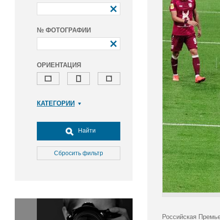
№ ФОТОГРАФИИ
ОРИЕНТАЦИЯ
КАТЕГОРИИ
Армия и ВПК
Досуг, туризм и отдых
Найти
Культура
Медицина
Сбросить фильтр
Наука
Образование
Общество
Окружающая среда
Политика
Российская Премье