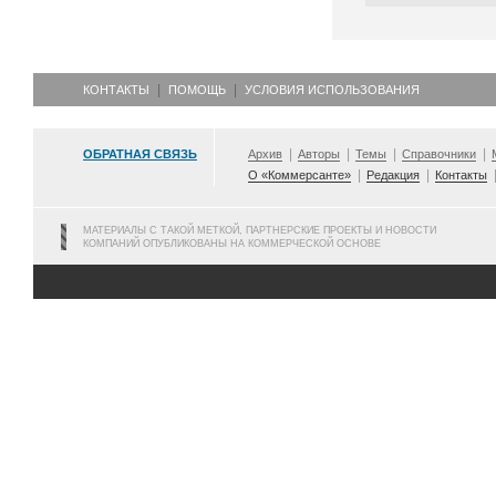
КОНТАКТЫ
ПОМОЩЬ
УСЛОВИЯ ИСПОЛЬЗОВАНИЯ
ОБРАТНАЯ СВЯЗЬ
Архив
Авторы
Темы
Справочники
О «Коммерсанте»
Редакция
Контакты
МАТЕРИАЛЫ С ТАКОЙ МЕТКОЙ, ПАРТНЕРСКИЕ ПРОЕКТЫ И НОВОСТИ
КОМПАНИЙ ОПУБЛИКОВАНЫ НА КОММЕРЧЕСКОЙ ОСНОВЕ