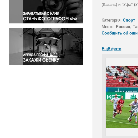
Правосудие
(Казань) и "Уфа" (
Происшествия и конфликты
Религия
Категория:
Спорт
Место:
Россия, Та
Светская жизнь
Сообщить об оши
Спорт
Экология
Ещё фото
Экономика и бизнес