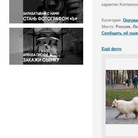
Правосудие
карантин Колпинск
Происшествия и конфликты
Религия
Категория:
Окружа
Место:
Россия, Ле
Светская жизнь
Сообщить об оши
Спорт
Экология
Ещё фото
Экономика и бизнес