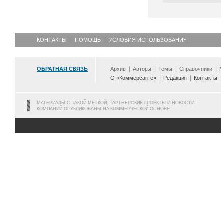
КОНТАКТЫ
ПОМОЩЬ
УСЛОВИЯ ИСПОЛЬЗОВАНИЯ
ОБРАТНАЯ СВЯЗЬ
Архив
Авторы
Темы
Справочники
О «Коммерсанте»
Редакция
Контакты
МАТЕРИАЛЫ С ТАКОЙ МЕТКОЙ, ПАРТНЕРСКИЕ ПРОЕКТЫ И НОВОСТИ
КОМПАНИЙ ОПУБЛИКОВАНЫ НА КОММЕРЧЕСКОЙ ОСНОВЕ