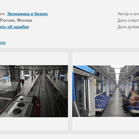
рия:
Экономика и бизнес
Автор и аг
Россия, Москва
Дата собы
ить об ошибке
Дата доба
ото