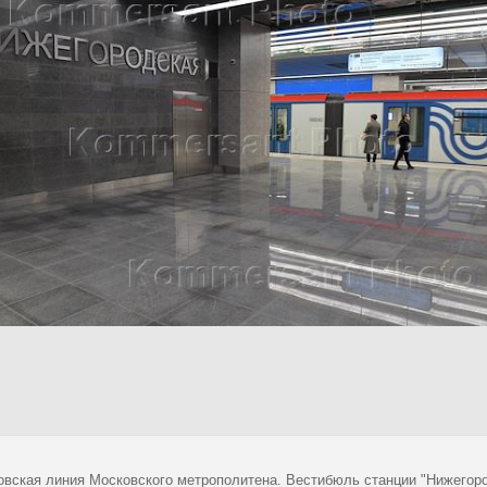
овская линия Московского метрополитена. Вестибюль станции "Нижегоро