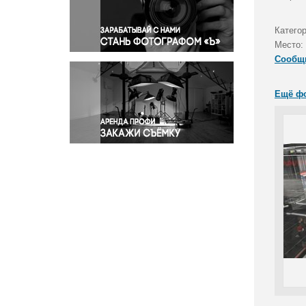
Правосудие
Происшествия и конфликты
Катего
Религия
Место:
Сообщ
Светская жизнь
Спорт
Ещё ф
Экология
Экономика и бизнес