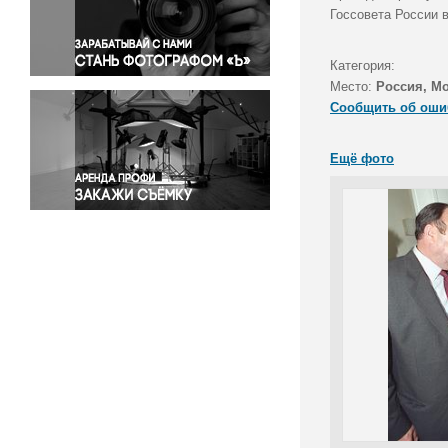
Правосудие
Госсовета России 
Происшествия и конфликты
Религия
Категория:
Место:
Россия, М
Светская жизнь
Сообщить об оши
Спорт
Экология
Ещё фото
Экономика и бизнес