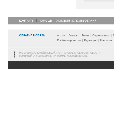
КОНТАКТЫ
ПОМОЩЬ
УСЛОВИЯ ИСПОЛЬЗОВАНИЯ
ОБРАТНАЯ СВЯЗЬ
Архив
Авторы
Темы
Справочники
О «Коммерсанте»
Редакция
Контакты
МАТЕРИАЛЫ С ТАКОЙ МЕТКОЙ, ПАРТНЕРСКИЕ ПРОЕКТЫ И НОВОСТИ
КОМПАНИЙ ОПУБЛИКОВАНЫ НА КОММЕРЧЕСКОЙ ОСНОВЕ