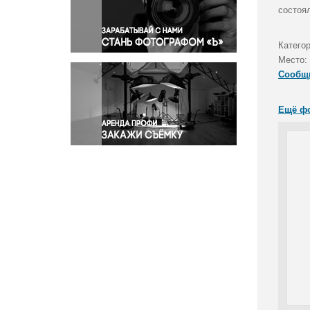
Правосудие
состоя
Происшествия и конфликты
Религия
Категор
Место:
Светская жизнь
Сообщ
Спорт
Экология
Ещё ф
Экономика и бизнес