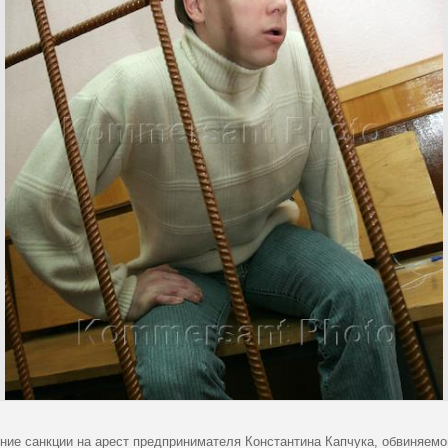
ние санкции на арест предпринимателя Константина Капчука, обвиняем