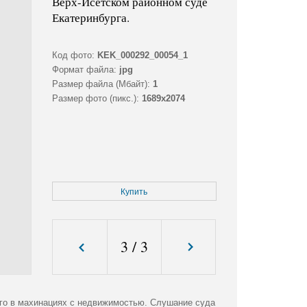
Верх-Исетском районном суде
Екатеринбурга.
Код фото:
KEK_000292_00054_1
Формат файла:
jpg
Размер файла (Мбайт):
1
Размер фото (пикс.):
1689x2074
Купить
3
/
3
ого в махинациях с недвижимостью. Слушание суда