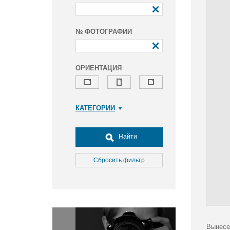
№ ФОТОГРАФИИ
ОРИЕНТАЦИЯ
КАТЕГОРИИ
Армия и ВПК
Досуг, туризм и отдых
Найти
Культура
Медицина
Сбросить фильтр
Наука
Образование
Общество
Окружающая среда
Политика
Вынесе