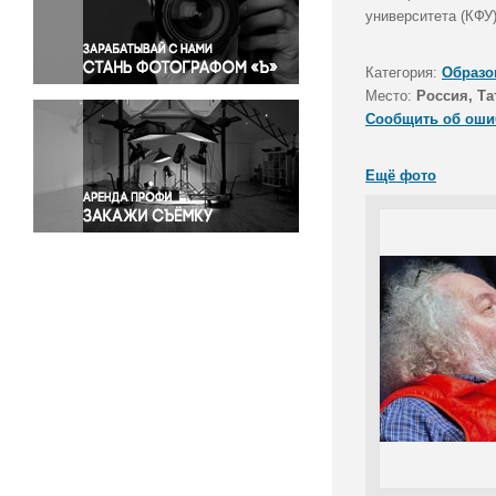
Правосудие
университета (КФУ
Происшествия и конфликты
Религия
Категория:
Образо
Место:
Россия, Та
Светская жизнь
Сообщить об оши
Спорт
Экология
Ещё фото
Экономика и бизнес