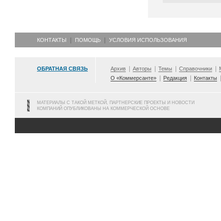
КОНТАКТЫ
ПОМОЩЬ
УСЛОВИЯ ИСПОЛЬЗОВАНИЯ
ОБРАТНАЯ СВЯЗЬ
Архив
Авторы
Темы
Справочники
О «Коммерсанте»
Редакция
Контакты
МАТЕРИАЛЫ С ТАКОЙ МЕТКОЙ, ПАРТНЕРСКИЕ ПРОЕКТЫ И НОВОСТИ
КОМПАНИЙ ОПУБЛИКОВАНЫ НА КОММЕРЧЕСКОЙ ОСНОВЕ