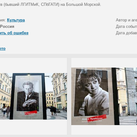
тв (бывший ЛГИТМиК, СПбГАТИ) на Большой Морской.
рия:
Культура
Автор и аг
Россия
Дата собы
ить об ошибке
Дата доба
ото