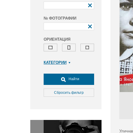
№ ФОТОГРАФИИ
ОРИЕНТАЦИЯ
КАТЕГОРИИ
Армия и ВПК
Досуг, туризм и отдых
Найти
Культура
Медицина
Сбросить фильтр
Наука
Образование
Общество
Окружающая среда
Политика
Улична