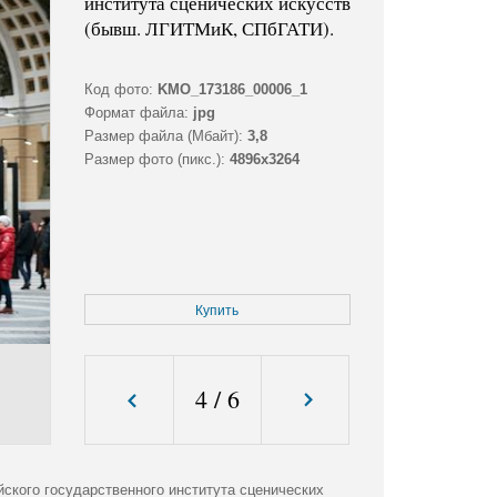
института сценических искусств
(бывш. ЛГИТМиК, СПбГАТИ).
Код фото:
KMO_173186_00006_1
Формат файла:
jpg
Размер файла (Мбайт):
3,8
Размер фото (пикс.):
4896x3264
Купить
4
/
6
ского государственного института сценических