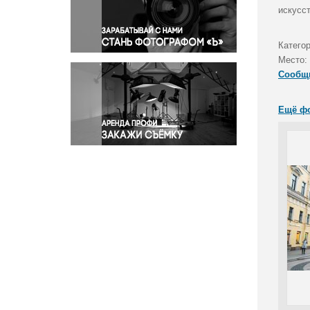
Правосудие
искусс
Происшествия и конфликты
Религия
Катего
Место:
Светская жизнь
Сообщ
Спорт
Экология
Ещё ф
Экономика и бизнес