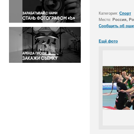
Правосудие
Происшествия и конфликты
Категория:
Спорт
Религия
Место:
Россия, Ро
Сообщить об оши
Светская жизнь
Спорт
Ещё фото
Экология
Экономика и бизнес