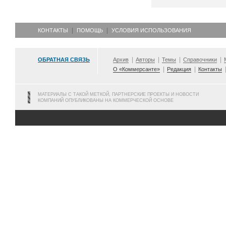
КОНТАКТЫ
ПОМОЩЬ
УСЛОВИЯ ИСПОЛЬЗОВАНИЯ
ОБРАТНАЯ СВЯЗЬ
Архив
Авторы
Темы
Справочники
О «Коммерсанте»
Редакция
Контакты
МАТЕРИАЛЫ С ТАКОЙ МЕТКОЙ, ПАРТНЕРСКИЕ ПРОЕКТЫ И НОВОСТИ
КОМПАНИЙ ОПУБЛИКОВАНЫ НА КОММЕРЧЕСКОЙ ОСНОВЕ