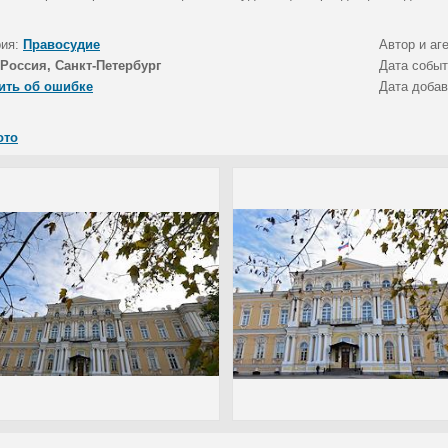
рия:
Правосудие
Автор и аг
Россия, Санкт-Петербург
Дата собы
ить об ошибке
Дата доба
ото