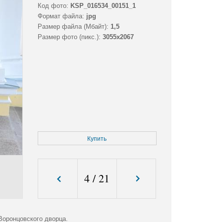
Код фото:
KSP_016534_00151_1
Формат файла:
jpg
Размер файла (Мбайт):
1,5
Размер фото (пикс.):
3055x2067
Купить
4
/
21
Воронцовского дворца.