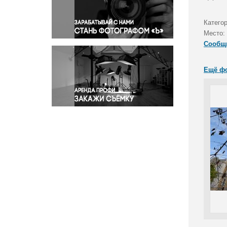
Правосудие
Происшествия и конфликты
Катего
Религия
Место:
Сообщ
Светская жизнь
Спорт
Ещё ф
Экология
Экономика и бизнес