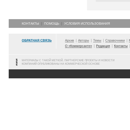
КОНТАКТЫ
ПОМОЩЬ
УСЛОВИЯ ИСПОЛЬЗОВАНИЯ
ОБРАТНАЯ СВЯЗЬ
Архив
Авторы
Темы
Справочники
О «Коммерсанте»
Редакция
Контакты
МАТЕРИАЛЫ С ТАКОЙ МЕТКОЙ, ПАРТНЕРСКИЕ ПРОЕКТЫ И НОВОСТИ
КОМПАНИЙ ОПУБЛИКОВАНЫ НА КОММЕРЧЕСКОЙ ОСНОВЕ