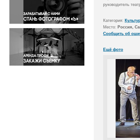
Правосудие
руководитель теат
Происшествия и конфликты
Религия
Категория:
Культу
Место:
Россия, Са
Светская жизнь
Сообщить об оши
Спорт
Экология
Ещё фото
Экономика и бизнес