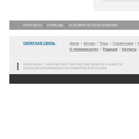
КОНТАКТЫ
ПОМОЩЬ
УСЛОВИЯ ИСПОЛЬЗОВАНИЯ
ОБРАТНАЯ СВЯЗЬ
Архив
Авторы
Темы
Справочники
О «Коммерсанте»
Редакция
Контакты
МАТЕРИАЛЫ С ТАКОЙ МЕТКОЙ, ПАРТНЕРСКИЕ ПРОЕКТЫ И НОВОСТИ
КОМПАНИЙ ОПУБЛИКОВАНЫ НА КОММЕРЧЕСКОЙ ОСНОВЕ