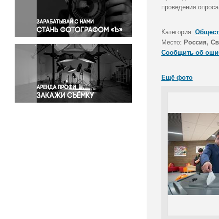
Правосудие
проведения опроса
Происшествия и конфликты
Религия
Категория:
Общест
Место:
Россия, Св
Светская жизнь
Сообщить об оши
Спорт
Экология
Ещё фото
Экономика и бизнес