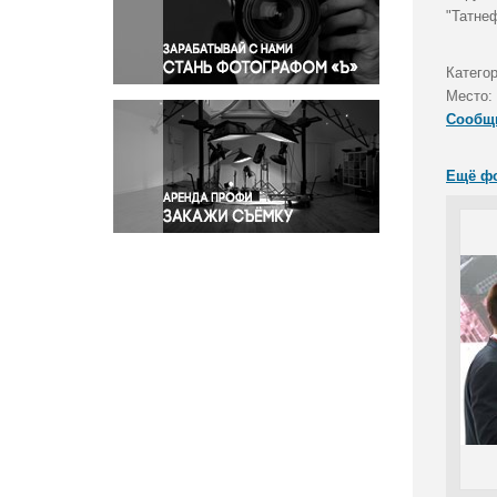
Правосудие
"Татне
Происшествия и конфликты
Религия
Катего
Место:
Светская жизнь
Сообщ
Спорт
Экология
Ещё ф
Экономика и бизнес