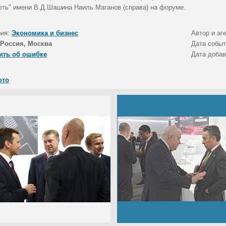
фть" имени В.Д.Шашина Наиль Маганов (справа) на форуме.
рия:
Экономика и бизнес
Автор и аг
Россия, Москва
Дата собы
ить об ошибке
Дата доба
ото