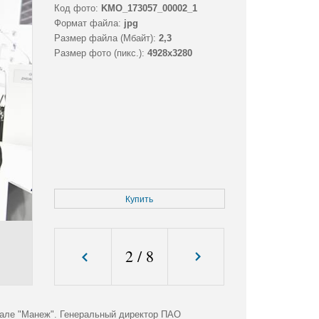
Код фото:
KMO_173057_00002_1
Формат файла:
jpg
Размер файла (Мбайт):
2,3
Размер фото (пикс.):
4928x3280
Купить
2
/
8
зале "Манеж". Генеральный директор ПАО