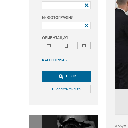
№ ФОТОГРАФИИ
ОРИЕНТАЦИЯ
КАТЕГОРИИ
Армия и ВПК
Досуг, туризм и отдых
Найти
Культура
Медицина
Сбросить фильтр
Наука
Образование
Общество
Окружающая среда
Политика
Форум 