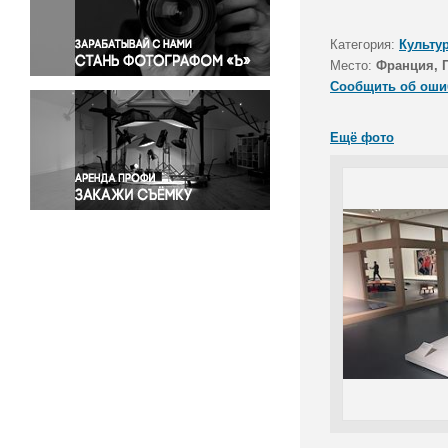
Правосудие
Происшествия и конфликты
Категория:
Культу
Религия
Место:
Франция, 
Сообщить об оши
Светская жизнь
Спорт
Ещё фото
Экология
Экономика и бизнес