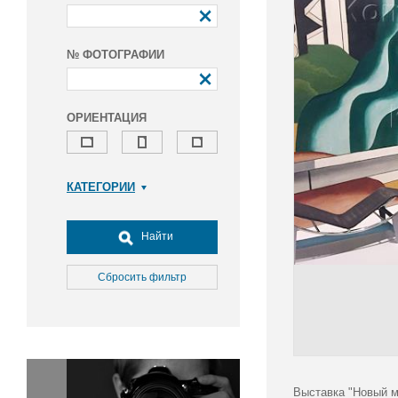
№ ФОТОГРАФИИ
ОРИЕНТАЦИЯ
КАТЕГОРИИ
Армия и ВПК
Досуг, туризм и отдых
Найти
Культура
Медицина
Сбросить фильтр
Наука
Образование
Общество
Окружающая среда
Политика
Выставка "Новый ми