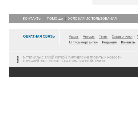
КОНТАКТЫ
ПОМОЩЬ
УСЛОВИЯ ИСПОЛЬЗОВАНИЯ
ОБРАТНАЯ СВЯЗЬ
Архив
Авторы
Темы
Справочники
О «Коммерсанте»
Редакция
Контакты
МАТЕРИАЛЫ С ТАКОЙ МЕТКОЙ, ПАРТНЕРСКИЕ ПРОЕКТЫ И НОВОСТИ
КОМПАНИЙ ОПУБЛИКОВАНЫ НА КОММЕРЧЕСКОЙ ОСНОВЕ