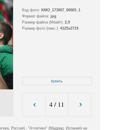
Код фото:
KMO_173007_00065_1
Формат файла:
jpg
Размер файла (Мбайт):
2,9
Размер фото (пикс.):
4125x2719
Купить
4
/
11
ква, Россия) - "Атлетико" (Мадрид, Испания) на