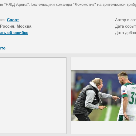
не "РЖД Арена". Болельщики команды "Локомотив" на зрительской трибу
рия:
Спорт
Автор и аг
Россия, Москва
Дата собы
ить об ошибке
Дата доба
ото