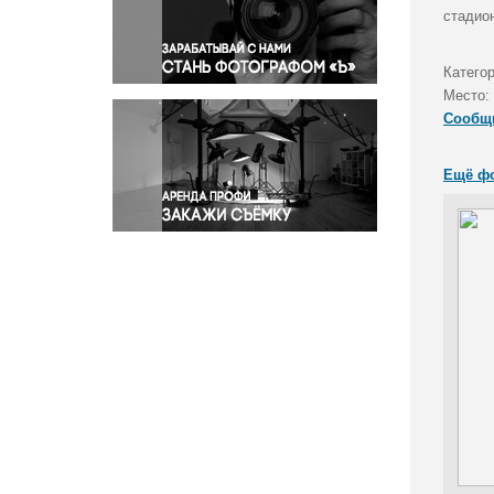
Правосудие
стадио
Происшествия и конфликты
Религия
Катего
Место:
Светская жизнь
Сообщ
Спорт
Экология
Ещё ф
Экономика и бизнес