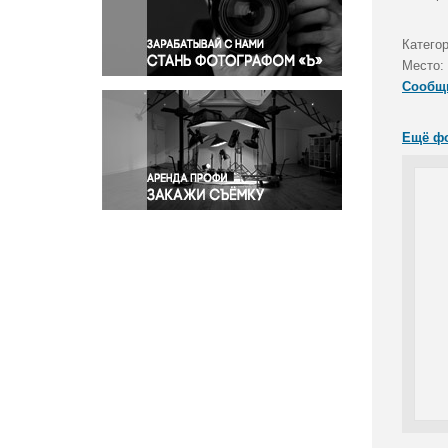
Правосудие
Происшествия и конфликты
Катего
Религия
Место:
Сообщ
Светская жизнь
Спорт
Ещё ф
Экология
Экономика и бизнес