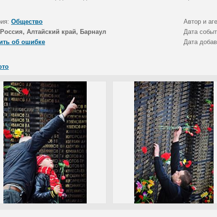
рия:
Общество
Автор и аг
Россия, Алтайский край, Барнаул
Дата собы
ить об ошибке
Дата доба
ото