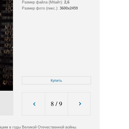
Размер файла (Мбайт):
2,6
Размер фото (пикс.):
3600x2459
Купить
8
/
9
бшим в годы Великой Отечественной войны.