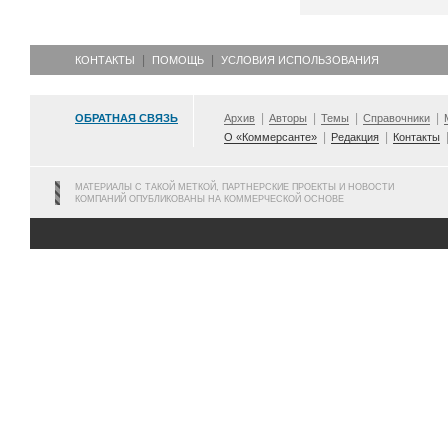
КОНТАКТЫ
ПОМОЩЬ
УСЛОВИЯ ИСПОЛЬЗОВАНИЯ
ОБРАТНАЯ СВЯЗЬ
Архив
Авторы
Темы
Справочники
О «Коммерсанте»
Редакция
Контакты
МАТЕРИАЛЫ С ТАКОЙ МЕТКОЙ, ПАРТНЕРСКИЕ ПРОЕКТЫ И НОВОСТИ
КОМПАНИЙ ОПУБЛИКОВАНЫ НА КОММЕРЧЕСКОЙ ОСНОВЕ