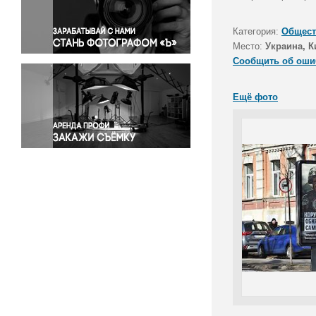
Правосудие
Происшествия и конфликты
Категория:
Общест
Религия
Место:
Украина, К
Сообщить об оши
Светская жизнь
Спорт
Ещё фото
Экология
Экономика и бизнес