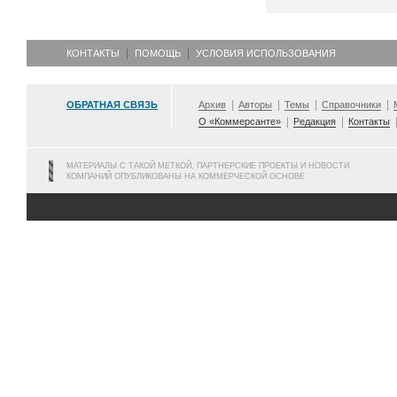
КОНТАКТЫ
ПОМОЩЬ
УСЛОВИЯ ИСПОЛЬЗОВАНИЯ
ОБРАТНАЯ СВЯЗЬ
Архив
Авторы
Темы
Справочники
О «Коммерсанте»
Редакция
Контакты
МАТЕРИАЛЫ С ТАКОЙ МЕТКОЙ, ПАРТНЕРСКИЕ ПРОЕКТЫ И НОВОСТИ
КОМПАНИЙ ОПУБЛИКОВАНЫ НА КОММЕРЧЕСКОЙ ОСНОВЕ