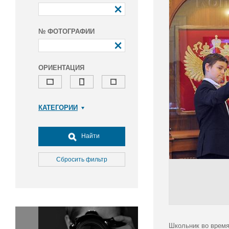
№ ФОТОГРАФИИ
ОРИЕНТАЦИЯ
КАТЕГОРИИ
Армия и ВПК
Досуг, туризм и отдых
Найти
Культура
Медицина
Сбросить фильтр
Наука
Образование
Общество
Окружающая среда
Политика
Школьник во время