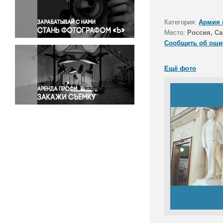
Правосудие
Происшествия и конфликты
Категория:
Армия 
Религия
Место:
Россия, Са
Сообщить об оши
Светская жизнь
Спорт
Ещё фото
Экология
Экономика и бизнес