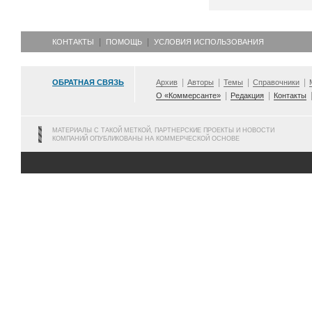
КОНТАКТЫ
ПОМОЩЬ
УСЛОВИЯ ИСПОЛЬЗОВАНИЯ
ОБРАТНАЯ СВЯЗЬ
Архив
Авторы
Темы
Справочники
О «Коммерсанте»
Редакция
Контакты
МАТЕРИАЛЫ С ТАКОЙ МЕТКОЙ, ПАРТНЕРСКИЕ ПРОЕКТЫ И НОВОСТИ
КОМПАНИЙ ОПУБЛИКОВАНЫ НА КОММЕРЧЕСКОЙ ОСНОВЕ