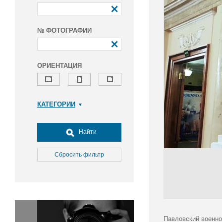
№ ФОТОГРАФИИ
ОРИЕНТАЦИЯ
КАТЕГОРИИ
Армия и ВПК
Досуг, туризм и отдых
Найти
Культура
Медицина
Сбросить фильтр
Наука
Образование
Общество
Окружающая среда
Политика
Павловский военно