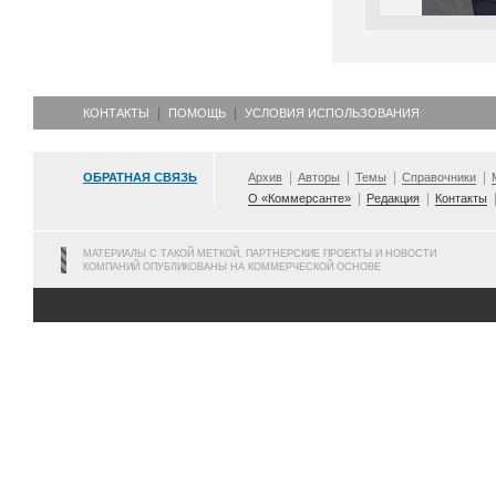
КОНТАКТЫ
ПОМОЩЬ
УСЛОВИЯ ИСПОЛЬЗОВАНИЯ
ОБРАТНАЯ СВЯЗЬ
Архив
Авторы
Темы
Справочники
О «Коммерсанте»
Редакция
Контакты
МАТЕРИАЛЫ С ТАКОЙ МЕТКОЙ, ПАРТНЕРСКИЕ ПРОЕКТЫ И НОВОСТИ
КОМПАНИЙ ОПУБЛИКОВАНЫ НА КОММЕРЧЕСКОЙ ОСНОВЕ