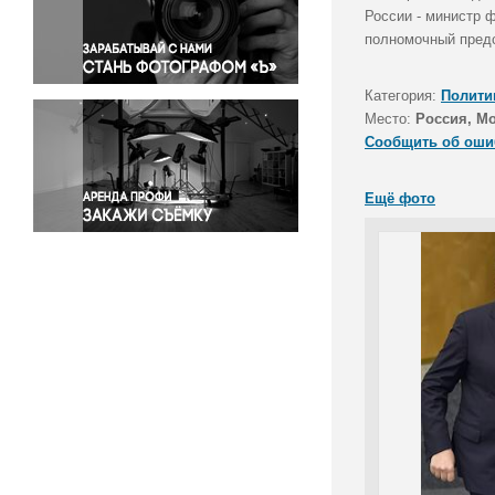
Правосудие
России - министр 
полномочный предс
Происшествия и конфликты
Религия
Категория:
Полити
Светская жизнь
Место:
Россия, М
Спорт
Сообщить об оши
Экология
Экономика и бизнес
Ещё фото