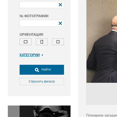
№ ФОТОГРАФИИ
ОРИЕНТАЦИЯ
КАТЕГОРИИ
Армия и ВПК
Досуг, туризм и отдых
Найти
Культура
Медицина
Сбросить фильтр
Наука
Образование
Общество
Окружающая среда
Политика
Пленарное заседан