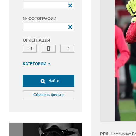
№ ФОТОГРАФИИ
ОРИЕНТАЦИЯ
КАТЕГОРИИ
Армия и ВПК
Досуг, туризм и отдых
Найти
Культура
Медицина
Сбросить фильтр
Наука
Образование
Общество
Окружающая среда
Политика
РПЛ. Чемпионат Ро