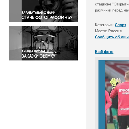
Правосудие
стадионе "Открыти
разминки перед на
Происшествия и конфликты
Религия
Категория:
Спорт
Светская жизнь
Место:
Россия
Спорт
Сообщить об оши
Экология
Экономика и бизнес
Ещё фото