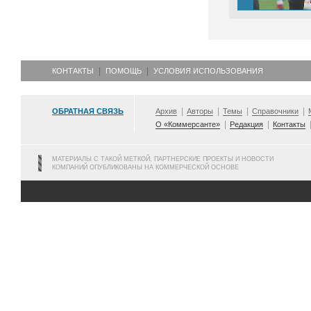
КОНТАКТЫ
ПОМОЩЬ
УСЛОВИЯ ИСПОЛЬЗОВАНИЯ
ОБРАТНАЯ СВЯЗЬ
Архив
Авторы
Темы
Справочники
О «Коммерсанте»
Редакция
Контакты
МАТЕРИАЛЫ С ТАКОЙ МЕТКОЙ, ПАРТНЕРСКИЕ ПРОЕКТЫ И НОВОСТИ
КОМПАНИЙ ОПУБЛИКОВАНЫ НА КОММЕРЧЕСКОЙ ОСНОВЕ