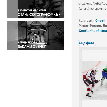
Правосудие
стадионе "Уфа-Аре
(слева) во время м
Происшествия и конфликты
Религия
Категория:
Спорт
Светская жизнь
Место:
Россия, Ба
Спорт
Сообщить об оши
Экология
Экономика и бизнес
Ещё фото