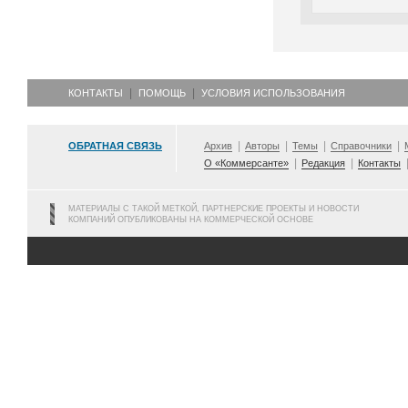
КОНТАКТЫ
ПОМОЩЬ
УСЛОВИЯ ИСПОЛЬЗОВАНИЯ
ОБРАТНАЯ СВЯЗЬ
Архив
Авторы
Темы
Справочники
О «Коммерсанте»
Редакция
Контакты
МАТЕРИАЛЫ С ТАКОЙ МЕТКОЙ, ПАРТНЕРСКИЕ ПРОЕКТЫ И НОВОСТИ
КОМПАНИЙ ОПУБЛИКОВАНЫ НА КОММЕРЧЕСКОЙ ОСНОВЕ