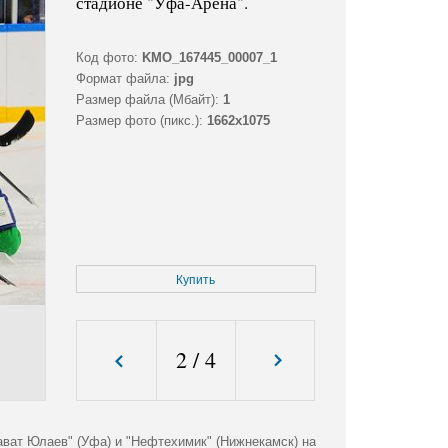
стадионе "Уфа-Арена".
Код фото:
KMO_167445_00007_1
Формат файла:
jpg
Размер файла (Мбайт):
1
Размер фото (пикс.):
1662x1075
Купить
2
/
4
ават Юлаев" (Уфа) и "Нефтехимик" (Нижнекамск) на