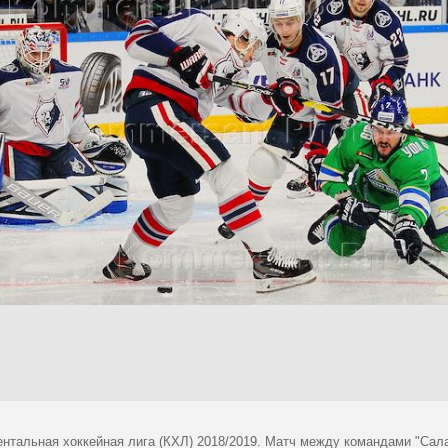
ентальная хоккейная лига (КХЛ) 2018/2019. Матч между командами "Сал