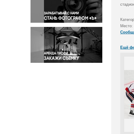
Правосудие
стадио
Происшествия и конфликты
Религия
Катего
Место:
Светская жизнь
Сообщ
Спорт
Экология
Ещё ф
Экономика и бизнес