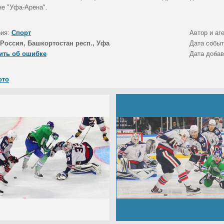
не "Уфа-Арена".
рия:
Спорт
Автор и аг
Россия, Башкортостан респ., Уфа
Дата собы
ить об ошибке
Дата доба
ото