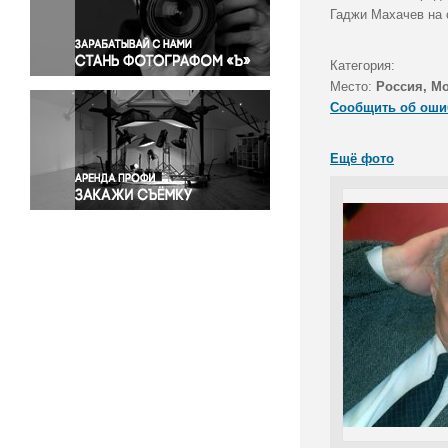
Правосудие
Гаджи Махачев на 
Происшествия и конфликты
Религия
Категория:
Место:
Россия, М
Светская жизнь
Сообщить об оши
Спорт
Экология
Ещё фото
Экономика и бизнес