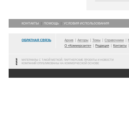
КОНТАКТЫ
ПОМОЩЬ
УСЛОВИЯ ИСПОЛЬЗОВАНИЯ
ОБРАТНАЯ СВЯЗЬ
Архив
Авторы
Темы
Справочники
О «Коммерсанте»
Редакция
Контакты
МАТЕРИАЛЫ С ТАКОЙ МЕТКОЙ, ПАРТНЕРСКИЕ ПРОЕКТЫ И НОВОСТИ
КОМПАНИЙ ОПУБЛИКОВАНЫ НА КОММЕРЧЕСКОЙ ОСНОВЕ