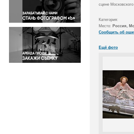
Правосудие
сцене Московского
Происшествия и конфликты
Религия
Категория:
Место:
Россия, М
Светская жизнь
Сообщить об оши
Спорт
Экология
Ещё фото
Экономика и бизнес