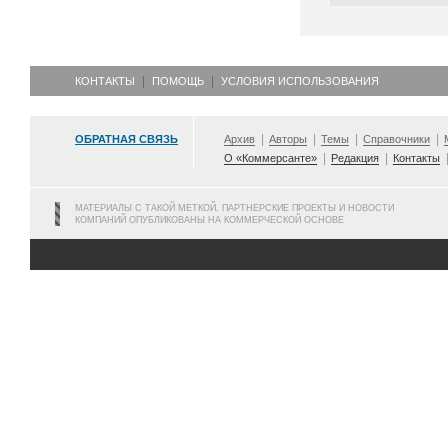
КОНТАКТЫ
ПОМОЩЬ
УСЛОВИЯ ИСПОЛЬЗОВАНИЯ
ОБРАТНАЯ СВЯЗЬ
Архив
Авторы
Темы
Справочники
О «Коммерсанте»
Редакция
Контакты
МАТЕРИАЛЫ С ТАКОЙ МЕТКОЙ, ПАРТНЕРСКИЕ ПРОЕКТЫ И НОВОСТИ
КОМПАНИЙ ОПУБЛИКОВАНЫ НА КОММЕРЧЕСКОЙ ОСНОВЕ