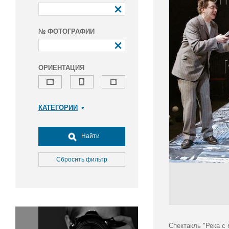
№ ФОТОГРАФИИ
ОРИЕНТАЦИЯ
КАТЕГОРИИ
Армия и ВПК
Досуг, туризм и отдых
Найти
Культура
Медицина
Сбросить фильтр
Наука
Образование
Общество
Окружающая среда
Политика
Спектакль "Река с