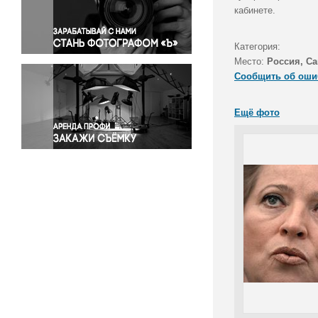
Правосудие
кабинете.
Происшествия и конфликты
Религия
Категория:
Место:
Россия, Са
Светская жизнь
Сообщить об оши
Спорт
Экология
Ещё фото
Экономика и бизнес