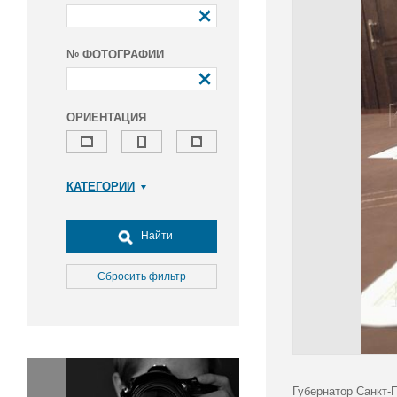
№ ФОТОГРАФИИ
ОРИЕНТАЦИЯ
КАТЕГОРИИ
Армия и ВПК
Досуг, туризм и отдых
Найти
Культура
Медицина
Сбросить фильтр
Наука
Образование
Общество
Окружающая среда
Политика
Губернатор Санкт-