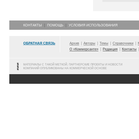
КОНТАКТЫ
ПОМОЩЬ
УСЛОВИЯ ИСПОЛЬЗОВАНИЯ
ОБРАТНАЯ СВЯЗЬ
Архив
Авторы
Темы
Справочники
О «Коммерсанте»
Редакция
Контакты
МАТЕРИАЛЫ С ТАКОЙ МЕТКОЙ, ПАРТНЕРСКИЕ ПРОЕКТЫ И НОВОСТИ
КОМПАНИЙ ОПУБЛИКОВАНЫ НА КОММЕРЧЕСКОЙ ОСНОВЕ