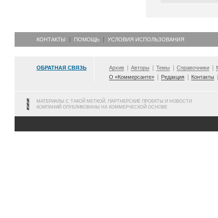
КОНТАКТЫ
ПОМОЩЬ
УСЛОВИЯ ИСПОЛЬЗОВАНИЯ
ОБРАТНАЯ СВЯЗЬ
Архив
Авторы
Темы
Справочники
О «Коммерсанте»
Редакция
Контакты
МАТЕРИАЛЫ С ТАКОЙ МЕТКОЙ, ПАРТНЕРСКИЕ ПРОЕКТЫ И НОВОСТИ
КОМПАНИЙ ОПУБЛИКОВАНЫ НА КОММЕРЧЕСКОЙ ОСНОВЕ