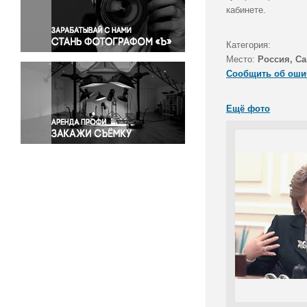
Правосудие
кабинете.
Происшествия и конфликты
Религия
Категория:
Место:
Россия, Са
Светская жизнь
Сообщить об оши
Спорт
Экология
Ещё фото
Экономика и бизнес