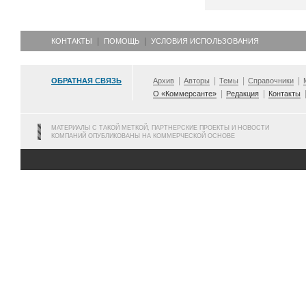
КОНТАКТЫ
ПОМОЩЬ
УСЛОВИЯ ИСПОЛЬЗОВАНИЯ
ОБРАТНАЯ СВЯЗЬ
Архив
Авторы
Темы
Справочники
О «Коммерсанте»
Редакция
Контакты
МАТЕРИАЛЫ С ТАКОЙ МЕТКОЙ, ПАРТНЕРСКИЕ ПРОЕКТЫ И НОВОСТИ
КОМПАНИЙ ОПУБЛИКОВАНЫ НА КОММЕРЧЕСКОЙ ОСНОВЕ