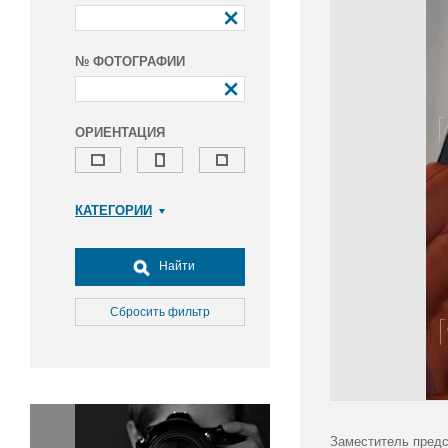
№ ФОТОГРАФИИ
ОРИЕНТАЦИЯ
КАТЕГОРИИ
Армия и ВПК
Досуг, туризм и отдых
Найти
Культура
Медицина
Сбросить фильтр
Наука
Образование
Общество
Окружающая среда
Политика
Заместитель предс