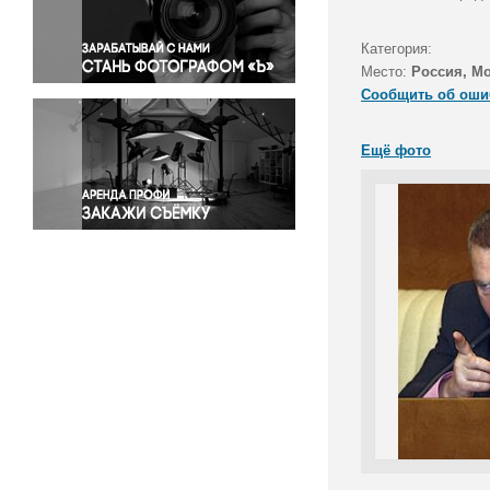
Правосудие
Происшествия и конфликты
Категория:
Религия
Место:
Россия, М
Сообщить об оши
Светская жизнь
Спорт
Ещё фото
Экология
Экономика и бизнес