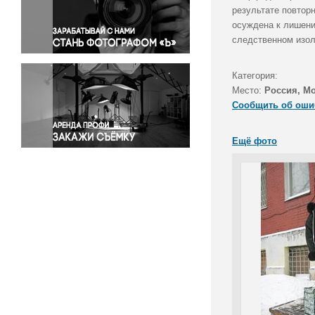
Правосудие
результате повтор
осуждена к лишени
Происшествия и конфликты
следственном изол
Религия
Светская жизнь
Категория:
Спорт
Место:
Россия, М
Экология
Сообщить об оши
Экономика и бизнес
Ещё фото