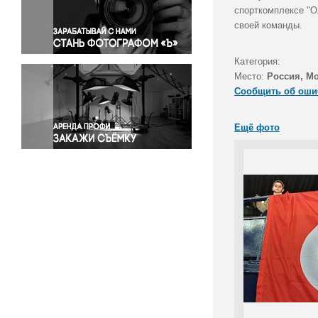
Правосудие
спорткомплексе "О
своей команды.
Происшествия и конфликты
Религия
Категория:
Светская жизнь
Место:
Россия, М
Спорт
Сообщить об оши
Экология
Экономика и бизнес
Ещё фото