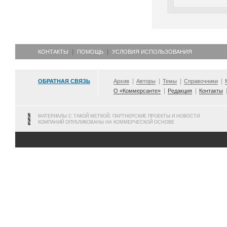
КОНТАКТЫ
ПОМОЩЬ
УСЛОВИЯ ИСПОЛЬЗОВАНИЯ
ОБРАТНАЯ СВЯЗЬ
Архив
Авторы
Темы
Справочники
О «Коммерсанте»
Редакция
Контакты
МАТЕРИАЛЫ С ТАКОЙ МЕТКОЙ, ПАРТНЕРСКИЕ ПРОЕКТЫ И НОВОСТИ
КОМПАНИЙ ОПУБЛИКОВАНЫ НА КОММЕРЧЕСКОЙ ОСНОВЕ