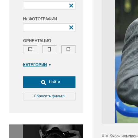
№ ФОТОГРАФИИ
ОРИЕНТАЦИЯ
КАТЕГОРИИ
Армия и ВПК
Досуг, туризм и отдых
Найти
Культура
Медицина
Сбросить фильтр
Наука
Образование
Общество
Окружающая среда
Политика
XIV Кубок чемпион