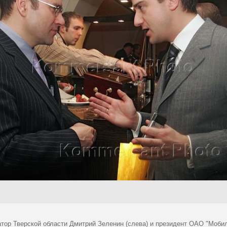
атор Тверской области Дмитрий Зеленин (слева) и президент ОАО "Моби