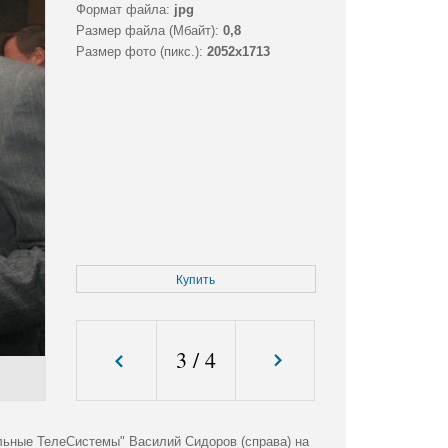
Формат файла:
jpg
Размер файла (Мбайт):
0,8
Размер фото (пикс.):
2052x1713
Купить
3
/
4
льные ТелеСистемы" Василий Сидоров (справа) на