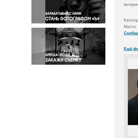
Правосудие
вечери
Происшествия и конфликты
Религия
Категор
Место:
Светская жизнь
Сообщ
Спорт
Экология
Ещё ф
Экономика и бизнес