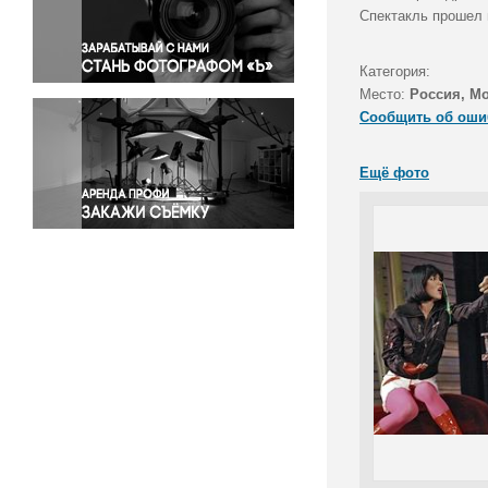
Правосудие
Спектакль прошел 
Происшествия и конфликты
Религия
Категория:
Место:
Россия, М
Светская жизнь
Сообщить об оши
Спорт
Экология
Ещё фото
Экономика и бизнес