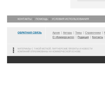
КОНТАКТЫ
ПОМОЩЬ
УСЛОВИЯ ИСПОЛЬЗОВАНИЯ
ОБРАТНАЯ СВЯЗЬ
Архив
Авторы
Темы
Справочники
О «Коммерсанте»
Редакция
Контакты
МАТЕРИАЛЫ С ТАКОЙ МЕТКОЙ, ПАРТНЕРСКИЕ ПРОЕКТЫ И НОВОСТИ
КОМПАНИЙ ОПУБЛИКОВАНЫ НА КОММЕРЧЕСКОЙ ОСНОВЕ