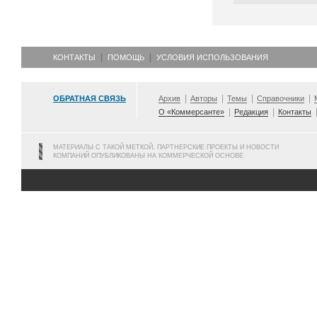
КОНТАКТЫ
ПОМОЩЬ
УСЛОВИЯ ИСПОЛЬЗОВАНИЯ
ОБРАТНАЯ СВЯЗЬ
Архив
Авторы
Темы
Справочники
О «Коммерсанте»
Редакция
Контакты
МАТЕРИАЛЫ С ТАКОЙ МЕТКОЙ, ПАРТНЕРСКИЕ ПРОЕКТЫ И НОВОСТИ
КОМПАНИЙ ОПУБЛИКОВАНЫ НА КОММЕРЧЕСКОЙ ОСНОВЕ