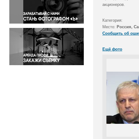
Правосудие
акционеров.
Происшествия и конфликты
Религия
Категория:
Место:
Россия, Са
Светская жизнь
Сообщить об оши
Спорт
Экология
Ещё фото
Экономика и бизнес