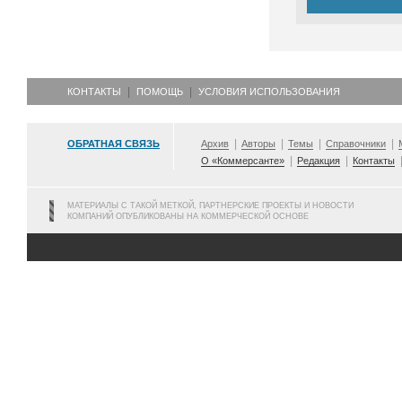
КОНТАКТЫ
ПОМОЩЬ
УСЛОВИЯ ИСПОЛЬЗОВАНИЯ
ОБРАТНАЯ СВЯЗЬ
Архив
Авторы
Темы
Справочники
О «Коммерсанте»
Редакция
Контакты
МАТЕРИАЛЫ С ТАКОЙ МЕТКОЙ, ПАРТНЕРСКИЕ ПРОЕКТЫ И НОВОСТИ
КОМПАНИЙ ОПУБЛИКОВАНЫ НА КОММЕРЧЕСКОЙ ОСНОВЕ