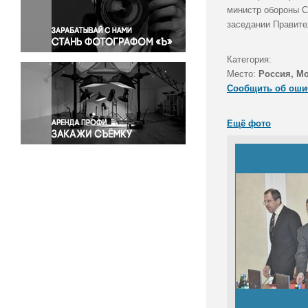
Правосудие
министр обороны С
заседании Правите
Происшествия и конфликты
Религия
Категория:
Светская жизнь
Место:
Россия, М
Спорт
Сообщить об оши
Экология
Экономика и бизнес
Ещё фото