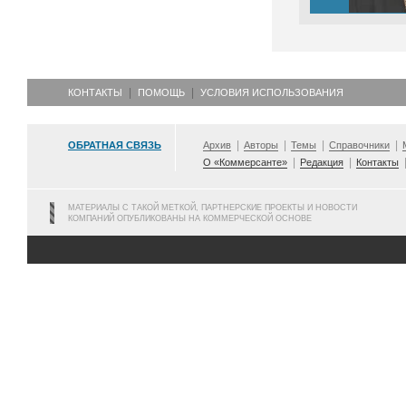
КОНТАКТЫ
ПОМОЩЬ
УСЛОВИЯ ИСПОЛЬЗОВАНИЯ
ОБРАТНАЯ СВЯЗЬ
Архив
Авторы
Темы
Справочники
О «Коммерсанте»
Редакция
Контакты
МАТЕРИАЛЫ С ТАКОЙ МЕТКОЙ, ПАРТНЕРСКИЕ ПРОЕКТЫ И НОВОСТИ
КОМПАНИЙ ОПУБЛИКОВАНЫ НА КОММЕРЧЕСКОЙ ОСНОВЕ