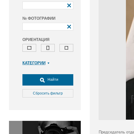
№ ФОТОГРАФИИ
ОРИЕНТАЦИЯ
КАТЕГОРИИ
Армия и ВПК
Досуг, туризм и отдых
Найти
Культура
Медицина
Сбросить фильтр
Наука
Образование
Общество
Окружающая среда
Политика
Председатель отде