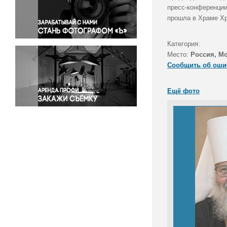
Правосудие
пресс-конференции
прошла в Храме Хр
Происшествия и конфликты
Религия
Категория:
Светская жизнь
Место:
Россия, М
Спорт
Сообщить об оши
Экология
Экономика и бизнес
Ещё фото