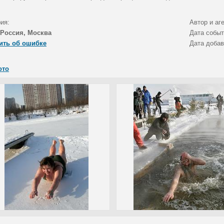
ия:
Автор и аг
Россия, Москва
Дата собы
ить об ошибке
Дата доба
ото