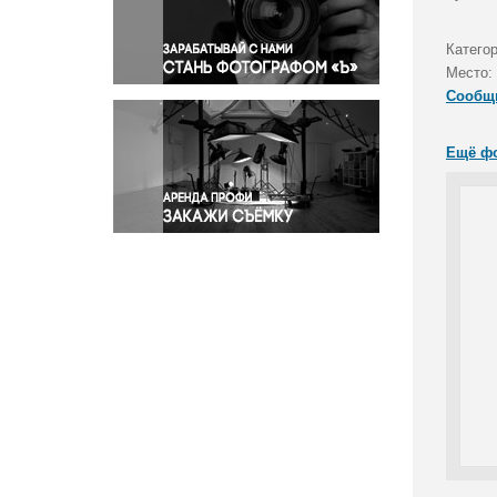
Правосудие
Происшествия и конфликты
Категор
Религия
Место:
Сообщ
Светская жизнь
Спорт
Ещё ф
Экология
Экономика и бизнес