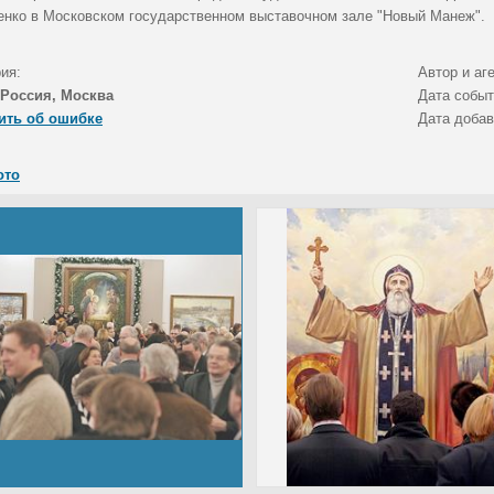
енко в Московском государственном выставочном зале "Новый Манеж".
ия:
Автор и аг
Россия, Москва
Дата собы
ить об ошибке
Дата доба
ото