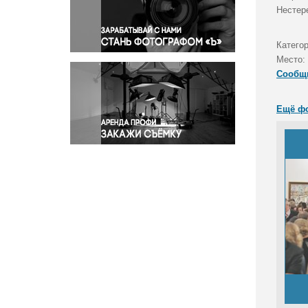
Правосудие
Нестер
Происшествия и конфликты
Религия
Категор
Место:
Светская жизнь
Сообщ
Спорт
Экология
Ещё ф
Экономика и бизнес