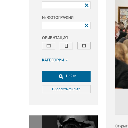
№ ФОТОГРАФИИ
ОРИЕНТАЦИЯ
КАТЕГОРИИ
Армия и ВПК
Досуг, туризм и отдых
Найти
Культура
Медицина
Сбросить фильтр
Наука
Образование
Общество
Окружающая среда
Политика
Открыт