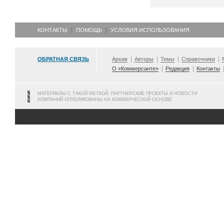
КОНТАКТЫ
ПОМОЩЬ
УСЛОВИЯ ИСПОЛЬЗОВАНИЯ
ОБРАТНАЯ СВЯЗЬ
Архив
Авторы
Темы
Справочники
О «Коммерсанте»
Редакция
Контакты
МАТЕРИАЛЫ С ТАКОЙ МЕТКОЙ, ПАРТНЕРСКИЕ ПРОЕКТЫ И НОВОСТИ
КОМПАНИЙ ОПУБЛИКОВАНЫ НА КОММЕРЧЕСКОЙ ОСНОВЕ