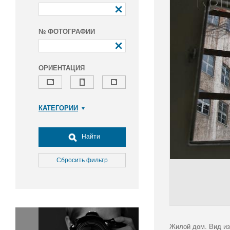
№ ФОТОГРАФИИ
ОРИЕНТАЦИЯ
КАТЕГОРИИ
Армия и ВПК
Досуг, туризм и отдых
Найти
Культура
Медицина
Сбросить фильтр
Наука
Образование
Общество
Окружающая среда
Политика
Жилой дом. Вид из