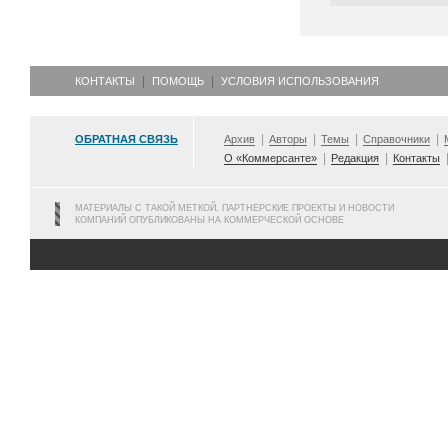
КОНТАКТЫ
ПОМОЩЬ
УСЛОВИЯ ИСПОЛЬЗОВАНИЯ
ОБРАТНАЯ СВЯЗЬ
Архив
Авторы
Темы
Справочники
О «Коммерсанте»
Редакция
Контакты
МАТЕРИАЛЫ С ТАКОЙ МЕТКОЙ, ПАРТНЕРСКИЕ ПРОЕКТЫ И НОВОСТИ
КОМПАНИЙ ОПУБЛИКОВАНЫ НА КОММЕРЧЕСКОЙ ОСНОВЕ