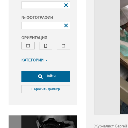
№ ФОТОГРАФИИ
ОРИЕНТАЦИЯ
КАТЕГОРИИ
Армия и ВПК
Досуг, туризм и отдых
Найти
Культура
Медицина
Сбросить фильтр
Наука
Образование
Общество
Окружающая среда
Политика
Журналист Сергей 