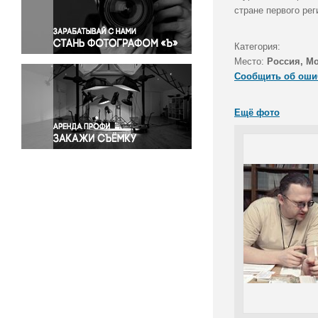
Правосудие
стране первого рег
Происшествия и конфликты
Религия
Категория:
Место:
Россия, М
Светская жизнь
Сообщить об оши
Спорт
Экология
Ещё фото
Экономика и бизнес