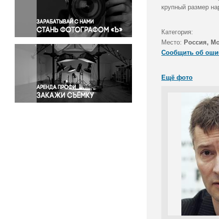
Правосудие
крупный размер нар
Происшествия и конфликты
Религия
Категория:
Место:
Россия, М
Светская жизнь
Сообщить об оши
Спорт
Экология
Ещё фото
Экономика и бизнес