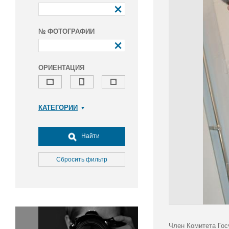
№ ФОТОГРАФИИ
ОРИЕНТАЦИЯ
КАТЕГОРИИ
Армия и ВПК
Досуг, туризм и отдых
Найти
Культура
Медицина
Сбросить фильтр
Наука
Образование
Общество
Окружающая среда
Политика
Член Комитета Гос