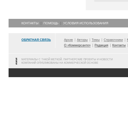
КОНТАКТЫ
ПОМОЩЬ
УСЛОВИЯ ИСПОЛЬЗОВАНИЯ
ОБРАТНАЯ СВЯЗЬ
Архив
Авторы
Темы
Справочники
О «Коммерсанте»
Редакция
Контакты
МАТЕРИАЛЫ С ТАКОЙ МЕТКОЙ, ПАРТНЕРСКИЕ ПРОЕКТЫ И НОВОСТИ
КОМПАНИЙ ОПУБЛИКОВАНЫ НА КОММЕРЧЕСКОЙ ОСНОВЕ