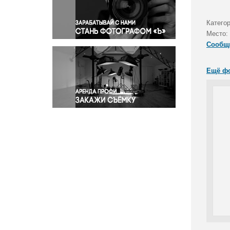
Правосудие
Происшествия и конфликты
Категор
Религия
Место:
Сообщ
Светская жизнь
Спорт
Ещё ф
Экология
Экономика и бизнес