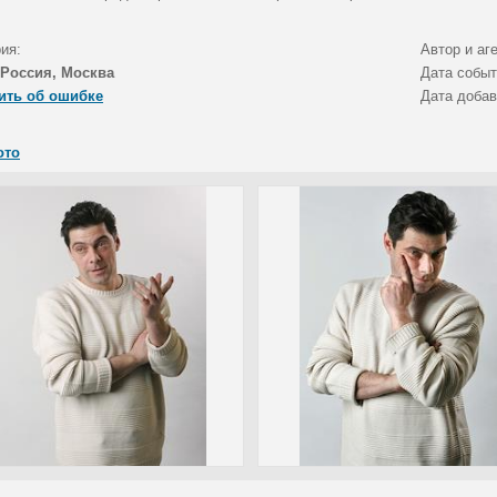
ия:
Автор и аг
Россия, Москва
Дата собы
ить об ошибке
Дата доба
ото